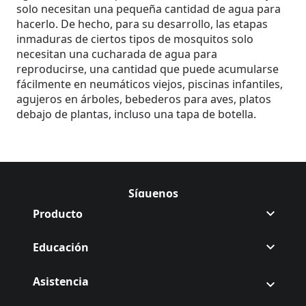
solo necesitan una pequeña cantidad de agua para
hacerlo. De hecho, para su desarrollo, las etapas
inmaduras de ciertos tipos de mosquitos solo
necesitan una cucharada de agua para
reproducirse, una cantidad que puede acumularse
fácilmente en neumáticos viejos, piscinas infantiles,
agujeros en árboles, bebederos para aves, platos
debajo de plantas, incluso una tapa de botella.
Síguenos
Síguenos Off en Facebook
(Opens in a new tab)
Síguenos Off en Instagram
(Opens in a new tab)
Producto
Educación
Asistencia